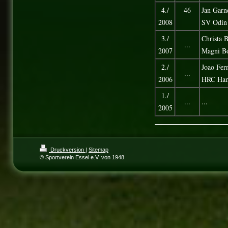
4./
46
Jan Garn
2008
SV Odin
3./
Christa B
...
2007
Magni B
2./
Joao Fer
...
2006
HRC Ha
1./
...
...
2005
Druckversion
|
Sitemap
© Sportverein Essel e.V. von 1948