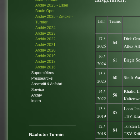
Archiv 2025 - Essel
Boule Open
Archiv 2025 - Zwickel-
Jahr
Teams
Turnier
Archiv 2024
Archiv 2023
17./
Dirk Gro
Archiv 2022
64
Archiv 2021
2025
Allez Al
Archiv 2020
16./
Archiv 2019
61
Birgit S
Archiv 2018
2024
Archiv 2016
Supermêlées
15./
60
Steffi W
Presseartikel
2023
Anschrift & Anfahrt
Service
14./
Khalid L
58
Archiv
2022
Kaltenwe
Intern
13./
Leon Jen
85
2019
TSV Krä
12./
Torsten 
84
2018
TSV Krä
Nächster Termin