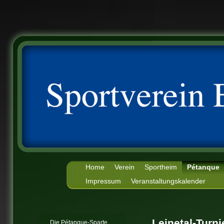
Home
Verein
Sportheim
Pétanque
Impressum
Veranstaltungskalender
Leinetal-Turni
Die Pétanque-Sparte