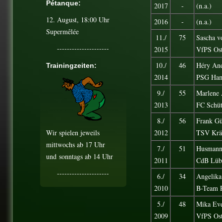
Pétanque:
2017
-
(n.a.)
12. August
, 18:00 Uhr
2016
-
(n.a.)
Supermêlée
11./
75
Sascha v
---------------------
2015
VfPS Ost
10./
46
Héry And
Trainingzeiten:
2014
PSG Ham
9./
55
Marlene 
2013
FC Schüt
8./
56
Frank Gü
Wir spielen jeweils
2012
TSV Krä
mittwochs ab 17 Uhr
7./
51
Husman
und
sonntags ab 14 Uhr
2011
CdB Lüb
---------------------
6./
34
Angelik
2010
B-Team 
5./
48
Mika Ev
2009
VfPS Ost