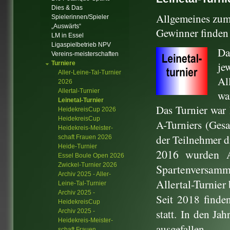
Dies & Das
Allgemeines zum 
Spielerinnen/Spieler
„Auswärts“
Gewinner finden s
LM in Essel
Ligaspielbetrieb NPV
Da
Vereins-meisterschaften
Turniere
je
Aller-Leine-Tal-Turnier
Al
2026
Allertal-Turnier
wa
Leinetal-Turnier
Das Turnier war 
HeidekreisCup 2026
HeidekreisCup
A-Turniers (Gesa
Heidekreis-Meister-
der Teilnehmer d
schaft Frauen 2026
Heide-Turnier
2016 wurden Al
Essel Boule Open 2026
Zwickel-Turnier 2026
Spartenversam
Archiv 2025 - Aller-
Allertal-Turnier
Leine-Tal-Turnier
Archiv 2025 -
Seit 2018 finden
HeidekreisCup
statt. In den J
Archiv 2025 -
Heidekreis-Meister-
ausgefallen.
schaft Frauen