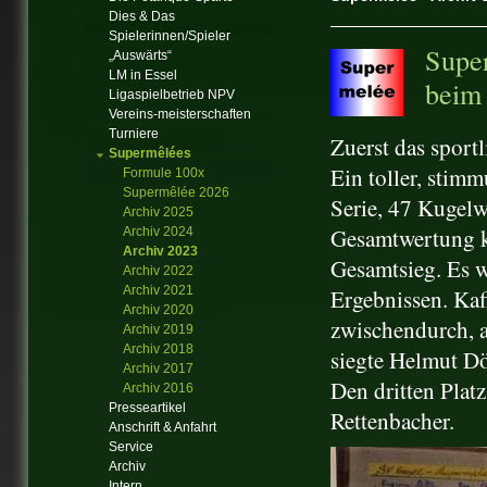
Dies & Das
Spielerinnen/Spieler
Super
„Auswärts“
LM in Essel
beim
Ligaspielbetrieb NPV
Vereins-meisterschaften
Turniere
Zuerst das sportl
Supermêlées
Ein toller, stim
Formule 100x
Supermêlée 2026
Serie, 47 Kugelw
Archiv 2025
Gesamtwertung k
Archiv 2024
Archiv 2023
Gesamtsieg. Es w
Archiv 2022
Archiv 2021
Ergebnissen. Kaf
Archiv 2020
zwischendurch, 
Archiv 2019
Archiv 2018
siegte Helmut D
Archiv 2017
Den dritten Plat
Archiv 2016
Presseartikel
Rettenbacher.
Anschrift & Anfahrt
Service
Archiv
Intern