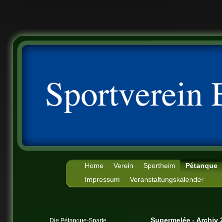
Home
Verein
Sportheim
Pétanque
Impressum
Veranstaltungskalender
Supermelée - Archiv 
Die Pétanque-Sparte