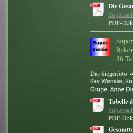
Die Gesa
Supermele
PDF-Doku
Super
Rekor
56 Te
Das Siegerfoto
v
Kay Wenske, Rob
Grupe, Anne Die
Tabelle 
Supermele
PDF-Doku
Gesamtta