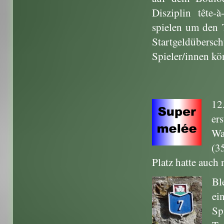
Disziplin tête-
spielen um den 
Startgeldüber
Spieler/innen kö
12
er
Wa
(3
Platz hatte auch
Bl
ei
Sp