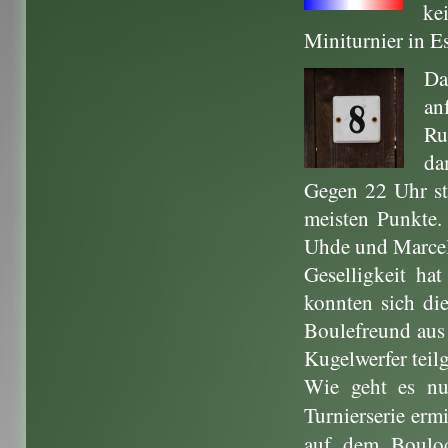
ke
Miniturnier in Es
Da
an
Ru
da
Gegen 22 Uhr sta
meisten Punkte.
Uhde und Marcel
Geselligkeit ha
konnten sich di
Boulefreund aus
Kugelwerfer tei
Wie geht es nun
Turnierserie er
auf dem Boulod