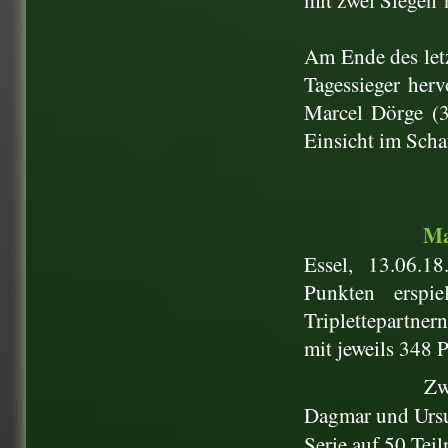
mit zwei Siegen
Am Ende des let
Tagessieger her
Marcel Dörge (
Einsicht im Scha
Ma
Essel, 13.06.1
Punkten erspi
Triplettepartner
mit jeweils 348 
Zw
Dagmar und Ursul
Serie auf 50 Tei