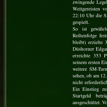
zwingende Legek
Weitgereisten v
22:10 Uhr die Si
gespielt.
So ist gewährl
Reihenfolge fes
bleibt) erzielt
Düshorner Edgar
erreichte
353 P
seinem ersten Ein
weitere SM-Turn
sehen, ob am 12.
nicht erforderli
Ein Einstieg z
Startgeld bet
ausgeschüttet. 