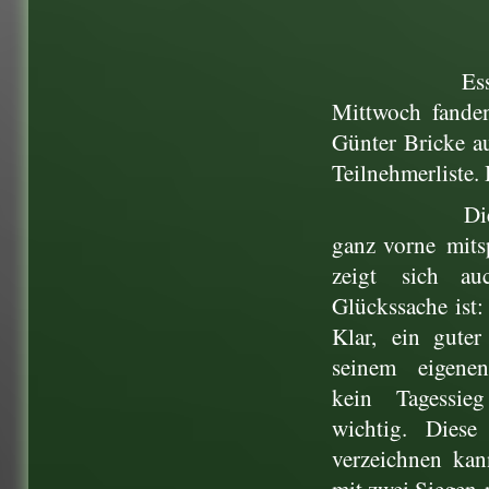
Es
Mittwoch fande
Günter Bricke a
Teilnehmerliste.
Di
ganz vorne
mits
zeigt
sich au
Glückssache
ist
Klar,
ein guter
seinem
eigene
kein
Tagessie
wichtig.
Diese
verzeichnen
kan