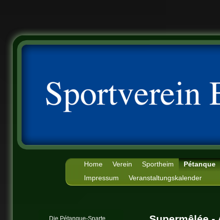
Home
Verein
Sportheim
Pétanque
Impressum
Veranstaltungskalender
Supermêlée - 
Die Pétanque-Sparte