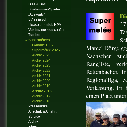
Dies & Das
Spielerinnen/Spieler
Di
„Auswärts“
LM in Essel
27
Ligaspielbetrieb NPV
Vereins-meisterschaften
Ta
Turniere
Sc
Supermêlées
Formule 100x
Marcel Dörge ge
Supermêlée 2026
Nachsehen. Auch
Archiv 2025
Archiv 2024
Rangliste, ve
Archiv 2023
Rettenbacher, 
Archiv 2022
Archiv 2021
Regionalliga, z
Archiv 2020
Verfassung. Er 
Archiv 2019
Archiv 2018
einen Platz unte
Archiv 2017
Archiv 2016
Presseartikel
Anschrift & Anfahrt
Service
Archiv
Intern