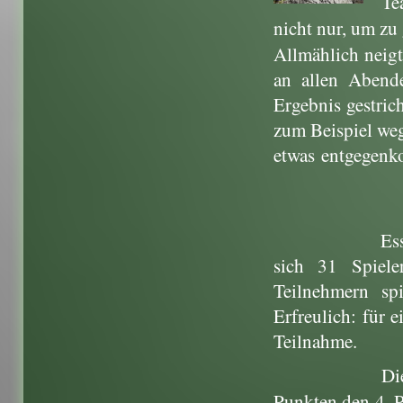
Te
nicht nur, um zu 
Allmählich neigt
an allen Abend
Ergebnis gestric
zum Beispiel we
etwas entgegen
Es
sich 31 Spiele
Teilnehmern sp
Erfreulich: für e
Teilnahme.
Di
Punkten den 4. P