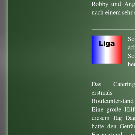
Robby und Ange
nach einem sehr 
So
ac
So
he
Das Caterin
erstmal
Bouleunterstan
Eine große Hil
diesem Tag Dag
hatte den Getr
Essensstand „i