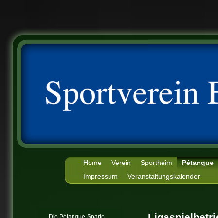
Home
Verein
Sportheim
Pétanque
Impressum
Veranstaltungskalender
Ligaspielbetri
Die Pétanque-Sparte