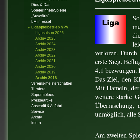
Dies & Das
Spielerinnen/Spieler
So
„Auswärts“
LM in Essel
mu
Ligaspielbetrieb NPV
Ligasaison 2026
di
Archiv 2025
le
Archiv 2024
Archiv 2023
verloren. Durch
Archiv 2022
erste Sieg. Befl
Archiv 2021
Archiv 2020
4:1 bezwungen. D
Archiv 2019
Das Ziel, den Kl
Archiv 2018
Vereins-meisterschaften
Mit Hameln, der
Turniere
weitere starke G
Supermêlées
Presseartikel
Überraschung, a
Anschrift & Anfahrt
Service
unmöglich, alle 
Archiv
Intern
Am zweiten Spie