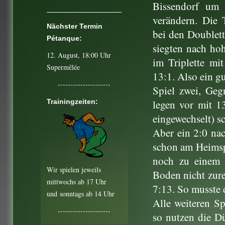
Bissendorf um 
verändern.
Die 
Nächster Termin
bei den Doublett
Pétanque:
siegten nach h
12. August
, 18:00 Uhr
im Triplette mit
Supermêlée
13:1. Also ein g
---------------------
Spiel zwei, Ge
Trainingzeiten:
legen vor mit 1
eingewechselt) s
Aber ein 2:0 nac
schon am Heimspi
noch zu einem
Wir spielen jeweils
Boden nicht zure
mittwochs ab 17 Uhr
7:13. So musste 
und
sonntags ab 14 Uhr
Alle weiteren S
---------------------
so nutzen die D