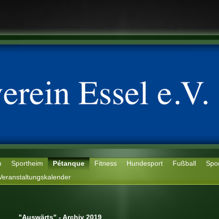
n
Sportheim
Pétanque
Fitness
Hundesport
Fußball
Spo
Veranstaltungskalender
"Auswärts" - Archiv 2019