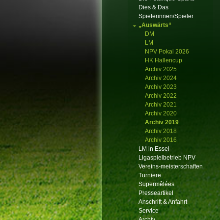
Dies & Das
Spielerinnen/Spieler
„Auswärts“
DM
LM
NPV Pokal 2026
HK Hallencup
Archiv 2025
Archiv 2024
Archiv 2023
Archiv 2022
Archiv 2021
Archiv 2020
Archiv 2019
Archiv 2018
Archiv 2016
LM in Essel
Ligaspielbetrieb NPV
Vereins-meisterschaften
Turniere
Supermêlées
Presseartikel
Anschrift & Anfahrt
Service
Archiv