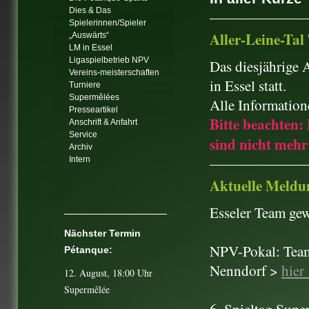
Dies & Das
Spielerinnen/Spieler
Aller-Leine-Tal
„Auswärts“
LM in Essel
Ligaspielbetrieb NPV
Das diesjährige 
Vereins-meisterschaften
in Essel statt.
Turniere
Supermêlées
Alle Informatio
Presseartikel
Bitte beachten:
Anschrift & Anfahrt
Service
sind nicht mehr
Archiv
Intern
Aktuelle Meldu
Esseler Team gew
Nächster Termin
NPV-Pokal: Team
Pétanque:
Nenndorf >
hier
12. August
, 18:00 Uhr
Supermêlée