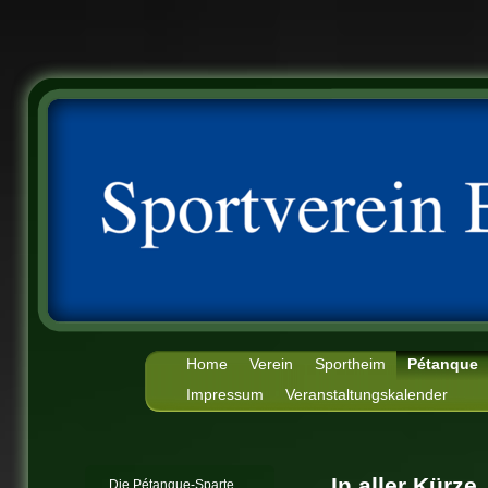
Home
Verein
Sportheim
Pétanque
Impressum
Veranstaltungskalender
In aller Kürze
Die Pétanque-Sparte